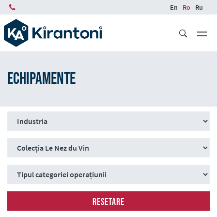
Skip
En
Ro
Ru
to
main
content
Echipamente
Resetare