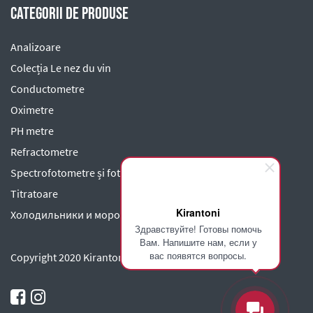
Categorii de produse
Analizoare
Colecția Le nez du vin
Conductometre
Oximetre
PH metre
Refractometre
Spectrofotometre și fotometre
Titratoare
Kirantoni
Холодильники и морозильники
Здравствуйте! Готовы помочь
Вам. Напишите нам, если у
вас появятся вопросы.
Copyright 2020 Kirantoni SRL