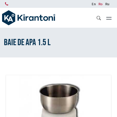
Skip
En
Ro
Ru
to
main
content
Baie de apa 1.5 l