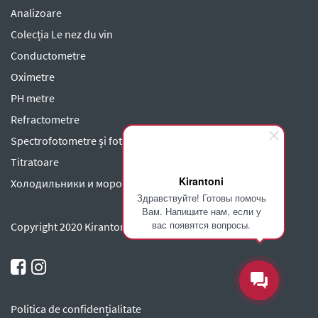
Analizoare
Colecția Le nez du vin
Conductometre
Oximetre
PH metre
Refractometre
Spectrofotometre și fotometre
Titratoare
Kirantoni
Холодильники и морозильники
Здравствуйте! Готовы помочь
Вам. Напишите нам, если у
вас появятся вопросы.
Copyright 2020 Kirantoni SRL
Politica de confidențialitate