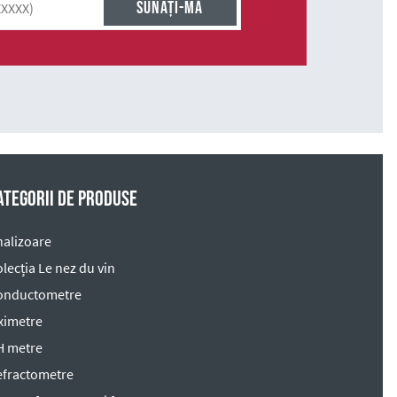
ategorii de produse
nalizoare
lecția Le nez du vin
onductometre
ximetre
H metre
efractometre