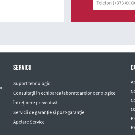
Servicii
C
A
Suport tehnologic
r,
Co
Consultații în echiparea laboratoarelor oenologice
C
Întreținere preventivă
O
Servicii de garanție și post-garanție
P
Apelare Service
R