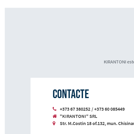
KIRANTONI este
Contacte
+373 67 380252
/
+373 60 085449
"KIRANTONI" SRL
Str. M.Costin 18 of.132, mun. Chisina