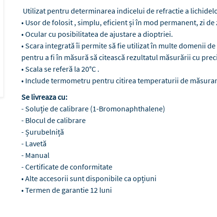
Utilizat pentru determinarea indicelui de refractie a lichidel
• Usor de folosit , simplu, eficient și în mod permanent, zi de
• Ocular cu posibilitatea de ajustare a dioptriei.
• Scara integrată îi permite să fie utilizat în multe domenii d
pentru a fi în măsură să citească rezultatul măsurării cu preci
• Scala se referă la 20°C .
• Include termometru pentru citirea temperaturii de măsurar
Se livreaza cu:
- Soluție de calibrare (1-Bromonaphthalene)
- Blocul de calibrare
- Șurubelniță
- Lavetă
- Manual
- Certificate de conformitate
• Alte accesorii sunt disponibile ca opțiuni
• Termen de garantie 12 luni