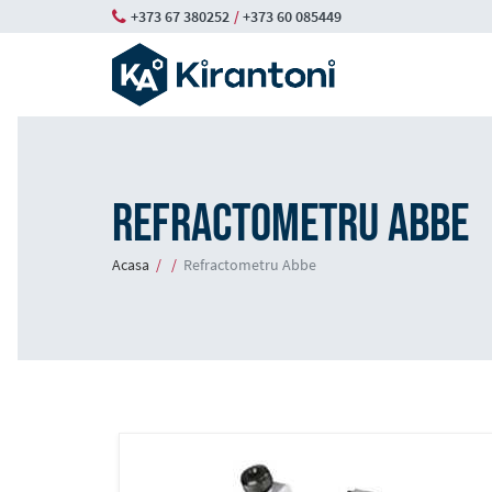
Skip
+373 67 380252
/
+373 60 085449
to
main
content
Refractometru Abbe
Breadcrumb
Acasa
Refractometru Abbe